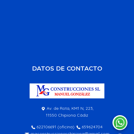
DATOS DE CONTACTO
Av. de Rota, KM1 N, 223,
11550 Chipiona Cádiz
622106691
(oficina)
659624704
mgconstruccioneschipiona@gmail.com