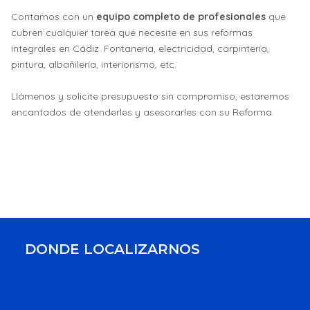
Contamos con un
equipo completo de profesionales
que
cubren cualquier tarea que necesite en sus reformas
integrales en Cádiz. Fontanería, electricidad, carpintería,
pintura, albañilería, interiorismo, etc.
Llámenos y solicite presupuesto sin compromiso, estaremos
encantados de atenderles y asesorarles con su Reforma.
Artículo anterior: CONTACTA CON NOSOTROS
Artículo siguien
Anterior
Siguiente
DONDE LOCALIZARNOS